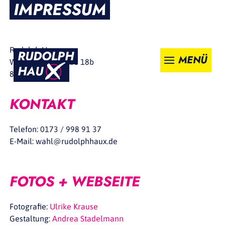
IMPRESSUM
Rudolph Haux
RUDOLPH
MENÜ
Wolf-Ferrari-Straße 18b
HAU
82152 Krailling
KONTAKT
Telefon: 0173 / 998 91 37
E-Mail: wahl@rudolphhaux.de
FOTOS + WEBSEITE
Fotografie:
Ulrike Krause
Gestaltung:
Andrea Stadelmann